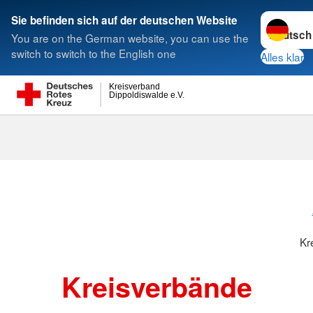
Sprache w
Sie befinden sich auf der deutschen Website
You are on the German website, you can use the
Suche
switch to switch to the English one
Alles klar
Kreisverband
Dippoldiswalde e.V.
Kreisverbänd
Kr
Kreisverbände