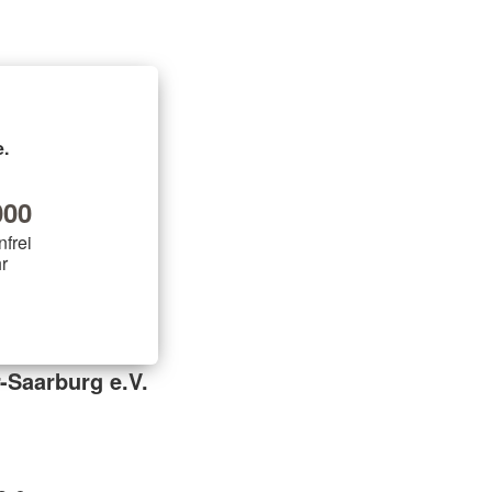
 Geising
 Hermsdorf
kreuz
.
00
nfrei
r
-Saarburg e.V.