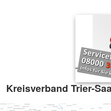
Kleiderkammer
Dippoldiswalder Tafe
Kleidercontainer
Kreisverband Trier-Saa