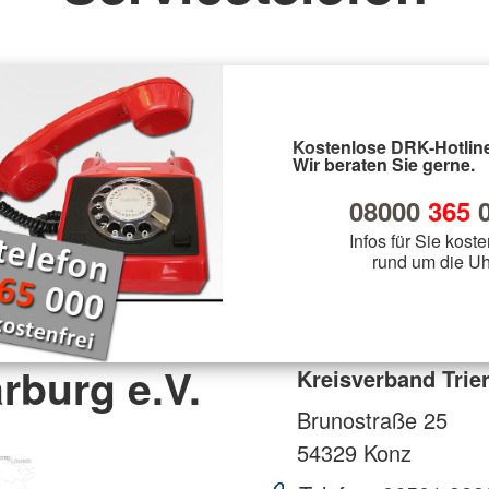
Rettungsdienst
Bergwacht
Gemeinschaften
l
Bergwacht
Bergwacht
Jugendrot
Krisenintervention
Veranstaltungsabsicherung
JRK
Kostenlose DRK-Hotline
Wir beraten Sie gerne.
08000
365
0
Infos für Sie koste
rund um die Uh
rburg e.V.
Kreisverband Trier
Brunostraße 25
54329
Konz