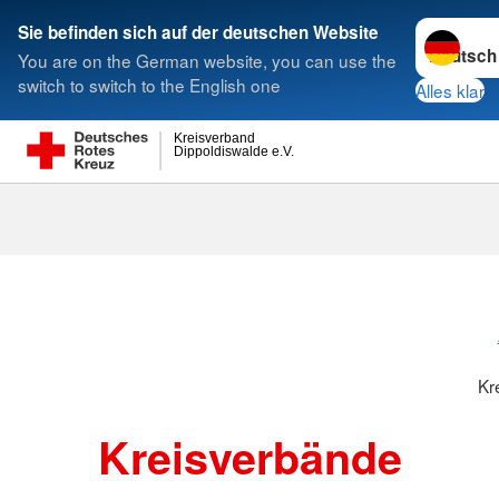
Sprache w
Sie befinden sich auf der deutschen Website
You are on the German website, you can use the
Suche
switch to switch to the English one
Alles klar
Kreisverband
Dippoldiswalde e.V.
Kreisverbänd
Kr
Kreisverbände