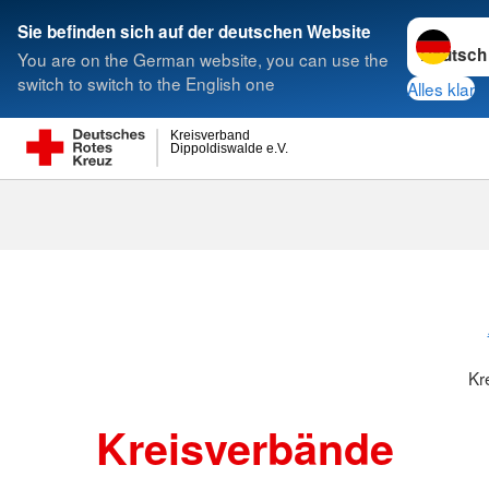
Sprache w
Sie befinden sich auf der deutschen Website
You are on the German website, you can use the
Suche
switch to switch to the English one
Alles klar
Kreisverband
Dippoldiswalde e.V.
Kreisverbänd
Kr
Kreisverbände