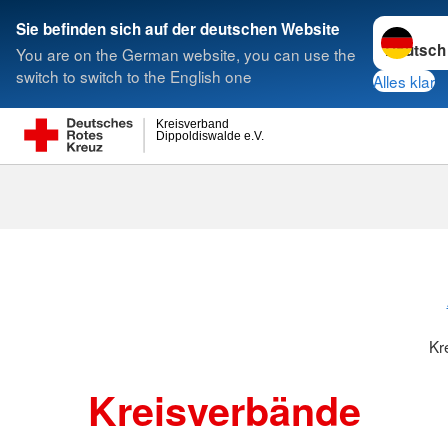
Sprache w
Sie befinden sich auf der deutschen Website
You are on the German website, you can use the
Suche
switch to switch to the English one
Alles klar
Kreisverband
Dippoldiswalde e.V.
Kreisverbänd
Kr
Kreisverbände