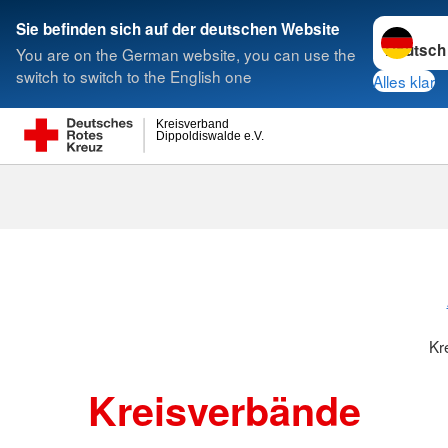
Sprache w
Sie befinden sich auf der deutschen Website
You are on the German website, you can use the
Suche
switch to switch to the English one
Alles klar
Kreisverband
Dippoldiswalde e.V.
Kreisverbänd
Kr
Kreisverbände