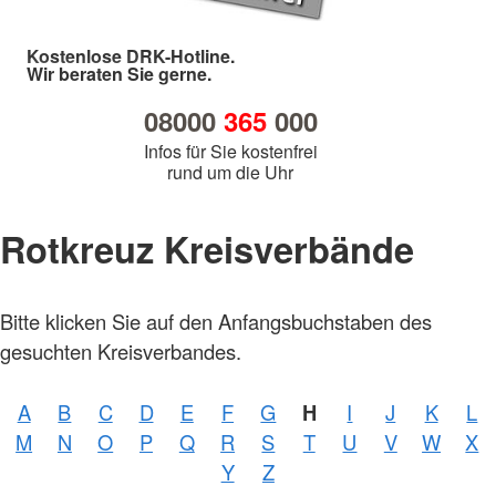
Kostenlose DRK-Hotline.
Wir beraten Sie gerne.
08000
365
000
Infos für Sie kostenfrei
rund um die Uhr
Rotkreuz Kreisverbände
Bitte klicken Sie auf den Anfangsbuchstaben des
gesuchten Kreisverbandes.
A
B
C
D
E
F
G
H
I
J
K
L
Foto:
M
N
O
P
Q
R
S
T
U
V
W
X
A.
Zelck
Y
Z
/