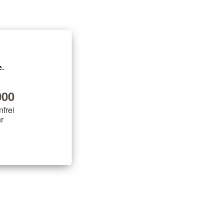
 Geising
 Hermsdorf
kreuz
.
00
nfrei
r