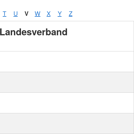
T
U
V
W
X
Y
Z
Landesverband