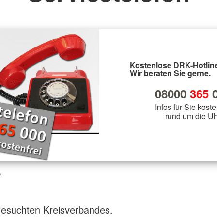
Rettungsdienst
Bergwacht
Gemeinschaften
l
Bergwacht
Bergwacht
Jugendrot
Krisenintervention
Veranstaltungsabsicherung
JRK
Kostenlose DRK-Hotline
Wir beraten Sie gerne.
08000
365
0
Infos für Sie koste
rund um die Uh
e
gesuchten Kreisverbandes.