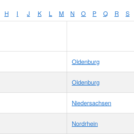
H
I
J
K
L
M
N
O
P
Q
R
S
Oldenburg
Oldenburg
Niedersachsen
Nordrhein