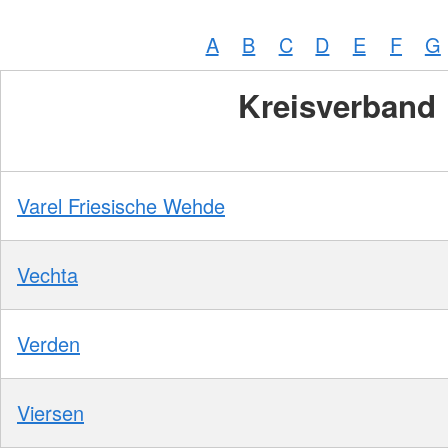
A
B
C
D
E
F
G
Kreisverband
Varel Friesische Wehde
Vechta
Verden
Viersen