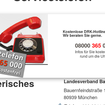
Rettungsdienst
Bergwacht
Gemeinschaften
l
Bergwacht
Bergwacht
Jugendrot
Krisenintervention
Veranstaltungsabsicherung
JRK
Kostenlose DRK-Hotline
Wir beraten Sie gerne.
08000
365
0
Infos für Sie koste
rund um die Uh
risches
Landesverband Ba
Bauernfeindstraße 
80939
München