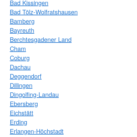
Bad Kissingen
Bad Tölz-Wolfratshausen
Bamberg
Bayreuth
Berchtesgadener Land
Cham
Coburg
Dachau
Deggendorf
Dillingen
Dingolfing-Landau
Ebersberg
Eichstätt
Erding
Erlangen-Höchstadt