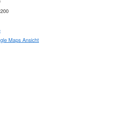
0
1200
e
ogle Maps Ansicht