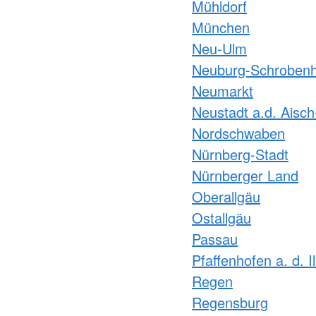
Mühldorf
München
Neu-Ulm
Neuburg-Schroben
Neumarkt
Neustadt a.d. Aisc
Nordschwaben
Nürnberg-Stadt
Nürnberger Land
Oberallgäu
Ostallgäu
Passau
Pfaffenhofen a. d. I
Regen
Regensburg