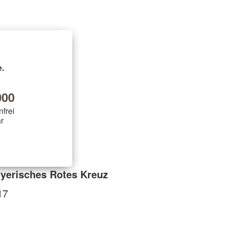
 Geising
 Hermsdorf
kreuz
.
00
nfrei
r
yerisches Rotes Kreuz
17