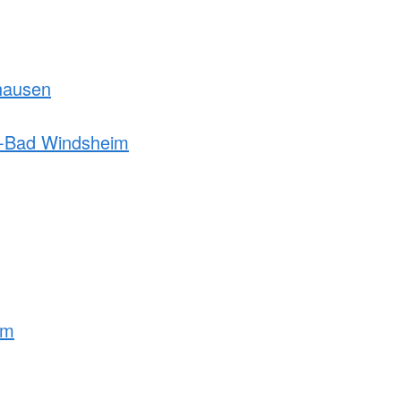
hausen
h-Bad Windsheim
lm