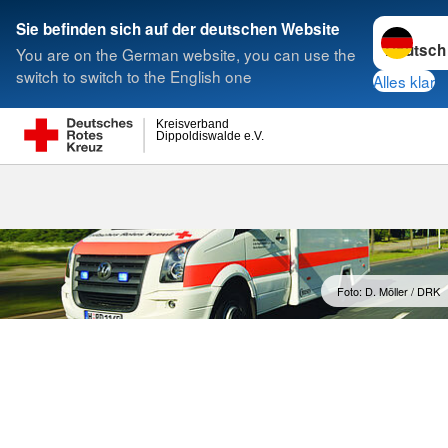
Sprache w
Sie befinden sich auf der deutschen Website
You are on the German website, you can use the
Suche
switch to switch to the English one
Alles klar
Kreisverband
Dippoldiswalde e.V.
Satzung
Foto: D. Möller / DRK