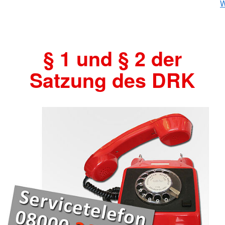
W
§ 1 und § 2 der
Satzung des DRK