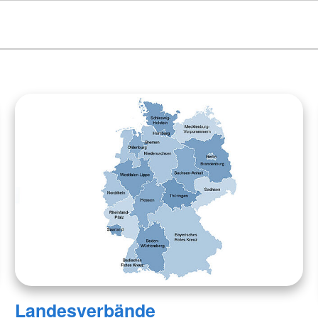
Rettungsdienst
Bergwacht
Gemeinschaften
l
Bergwacht
Bergwacht
Jugendrot
Krisenintervention
Veranstaltungsabsicherung
JRK
Landesverbände