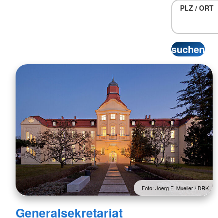
PLZ / ORT
Kleiderkammer
Dippoldiswalder Tafe
Kleidercontainer
Foto: Joerg F. Mueller / DRK
Generalsekretariat