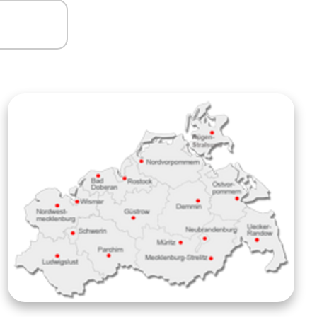
 Geising
 Hermsdorf
kreuz