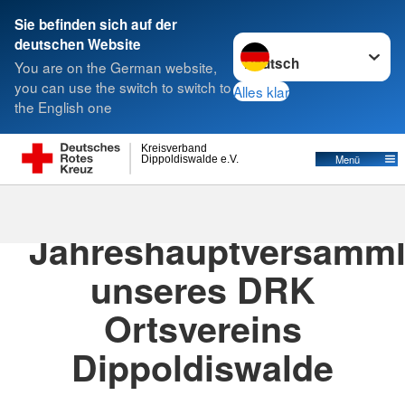
Sie befinden sich auf der
Sprache wechseln zu
deutschen Website
Suche
You are on the German website,
you can use the switch to switch to
Alles klar
the English one
Kreisverband
Menü
Dippoldiswalde e.V.
20.05.2026
· News OV Dipps
Jahreshauptversamm
unseres DRK
Ortsvereins
Dippoldiswalde