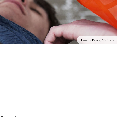
 Geising
 Hermsdorf
kreuz
Foto: D. Delang / DRK e.V.