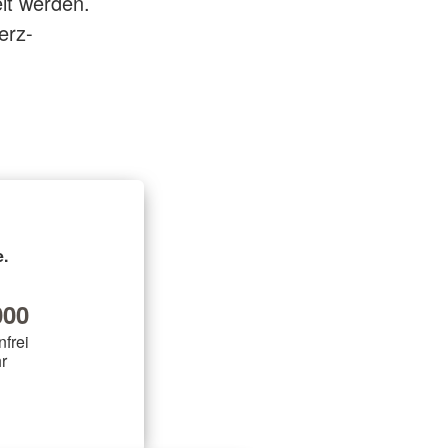
lt werden.
erz-
.
00
nfrei
r