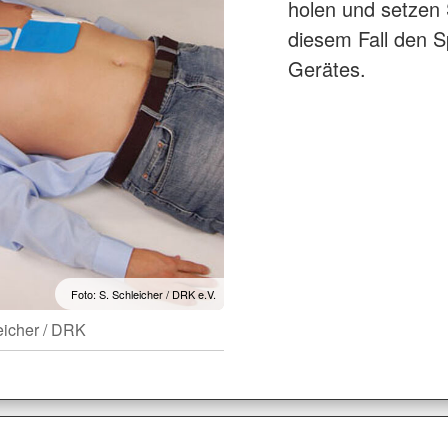
holen und setzen S
diesem Fall den 
Gerätes.
Foto: S. Schleicher / DRK e.V.
eicher / DRK