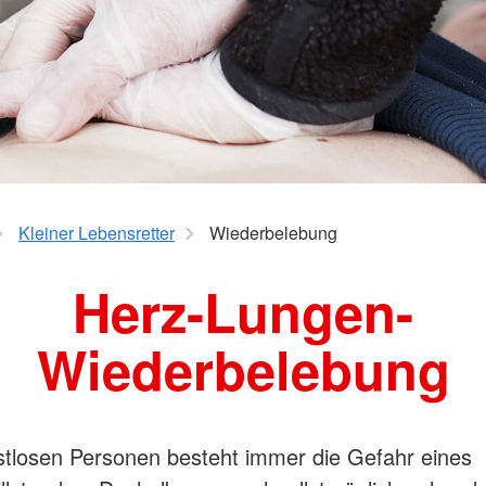
Rettungsdienst
Bergwacht
Gemeinschaften
l
Bergwacht
Bergwacht
Jugendrot
Krisenintervention
Veranstaltungsabsicherung
JRK
Kleiner Lebensretter
Wiederbelebung
Herz-Lungen-
Wiederbelebung
tlosen Personen besteht immer die Gefahr eines