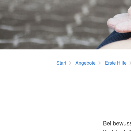
Kleiderkammer
Dippoldiswalder Tafe
Kleidercontainer
Start
Angebote
Erste Hilfe
Bei bewuss