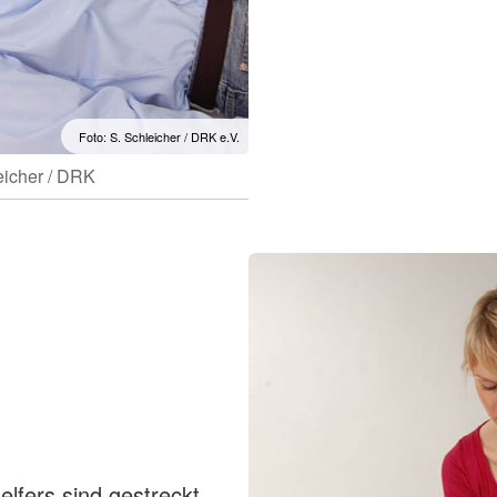
Foto: S. Schleicher / DRK e.V.
eicher / DRK
lfers sind gestreckt