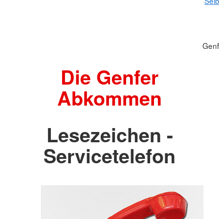
Selb
Gen
Die Genfer
Abkommen
Lesezeichen -
Servicetelefon