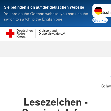
Sprache w
Sie befinden sich auf der deutschen Website
You are on the German website, you can use the
Suche
switch to switch to the English one
Alles klar
Kreisverband
Dippoldiswalde e.V.
Schwesternsc
Schw
Lesezeichen -