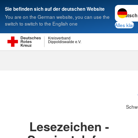
Sprache w
Sie befinden sich auf der deutschen Website
You are on the German website, you can use the
Suche
switch to switch to the English one
Alles klar
Kreisverband
Dippoldiswalde e.V.
Schwesternsc
Schw
Lesezeichen -